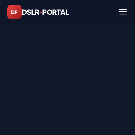
DSLR
-
PORTAL
DP