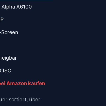
MP
-Screen
 neigbar
0 ISO
 bei Amazon kaufen
er sortiert, über