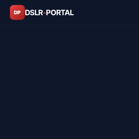
DSLR
-
PORTAL
DP