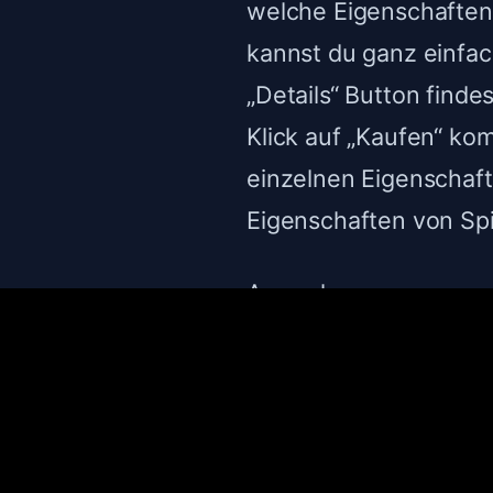
welche Eigenschaften
kannst du ganz einfac
„Details“ Button find
Klick auf „Kaufen“ ko
einzelnen Eigenschaft
Eigenschaften von Spi
Anmerkungen:
Canon EOS 250D: Eine
und 4K-Videoaufnahmen
Videooptionen möcht
Nikon D3500: Einstei