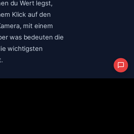
en du Wert legst,
nem Klick auf den
 Kamera, mit einem
ber was bedeuten die
ie wichtigsten
.
- und Schwenkdisplay
creen und gute
 mit langer