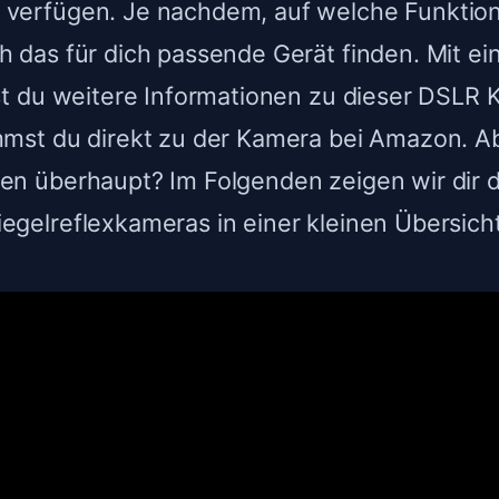
 verfügen. Je nachdem, auf welche Funktion
h das für dich passende Gerät finden. Mit ei
est du weitere Informationen zu dieser DSLR
mmst du direkt zu der Kamera bei Amazon. A
en überhaupt? Im Folgenden zeigen wir dir d
egelreflexkameras in einer kleinen Übersicht
 sehr kompakte und leichte DSLR mit Dreh
. Perfekt für Einsteiger, die einen Touchs
en.
gerfreundliche DSLR ohne Touchscreen, aber