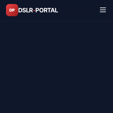
DSLR
-
PORTAL
DP