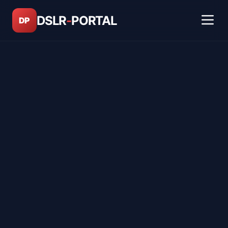
DSLR
-
PORTAL
DP