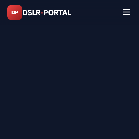
DSLR
-
PORTAL
DP