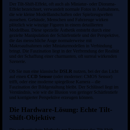
Der Tilt-Shift-Effekt, oft auch als Miniatur- oder Diorama-
Effekt bezeichnet, verwandelt normale Fotos in Aufnahmen,
die wie kleine Modelllandschaften oder Spielzeugwelten
aussehen. Gebäude, Menschen und Fahrzeuge wirken
plötzlich wie winzige Figuren in einem detaillierten
Modellbau. Diese spezielle Ästhetik entsteht durch eine
gezielte Manipulation der Schärfentiefe und der Perspektive,
die das menschliche Auge normalerweise mit
Makroaufnahmen oder Miniaturmodellen in Verbindung
bringt. Die Faszination liegt in der Verfremdung der Realität
und der Schaffung einer charmanten, oft surreal wirkenden
Szenerie.
Ob Sie nun eine klassische
DSLR
nutzen, bei der das Licht
auf einen
CCD Sensor
(oder moderner: CMOS Sensor)
trifft, oder eine moderne spiegellose Kamera – die
Faszination der Bildgestaltung bleibt. Der Schlüssel liegt im
Verständnis, wie wir die Illusion von geringer Schärfentiefe
und korrigierter Perspektive erzeugen können.
Die Hardware-Lösung: Echte Tilt-
Shift-Objektive
Die authentischste Methode zur Erzeugung des Tilt-Shift-