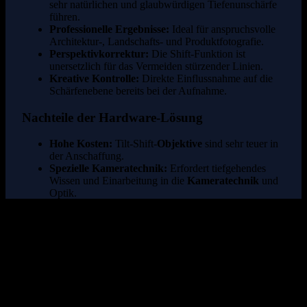
sehr natürlichen und glaubwürdigen Tiefenunschärfe
führen.
Professionelle Ergebnisse:
Ideal für anspruchsvolle
Architektur-, Landschafts- und Produktfotografie.
Perspektivkorrektur:
Die Shift-Funktion ist
unersetzlich für das Vermeiden stürzender Linien.
Kreative Kontrolle:
Direkte Einflussnahme auf die
Schärfenebene bereits bei der Aufnahme.
Nachteile der Hardware-Lösung
Hohe Kosten:
Tilt-Shift-
Objektive
sind sehr teuer in
der Anschaffung.
Spezielle Kameratechnik:
Erfordert tiefgehendes
Wissen und Einarbeitung in die
Kameratechnik
und
Optik.
Weniger Flexibilität:
Die Effekte müssen direkt bei
der Aufnahme eingestellt werden.
Fazit: Die Qual der Wahl für den
kreativen Fotografen
Der Tilt-Shift-Effekt ist zweifellos ein Hingucker. Während
professionelle Fotografen und Liebhaber der optischen