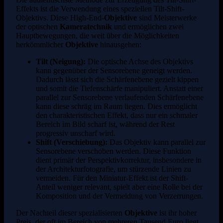
Effekts ist die Verwendung eines speziellen Tilt-Shift-
Objektivs. Diese High-End-
Objektive
sind Meisterwerke
der optischen
Kameratechnik
und ermöglichen zwei
Hauptbewegungen, die weit über die Möglichkeiten
herkömmlicher
Objektive
hinausgehen:
Tilt (Neigung):
Die optische Achse des Objektivs
kann gegenüber der Sensorebene geneigt werden.
Dadurch lässt sich die Schärfenebene gezielt kippen
und somit die Tiefenschärfe manipuliert. Anstatt einer
parallel zur Sensorebene verlaufenden Schärfenebene
kann diese schräg im Raum liegen. Dies ermöglicht
den charakteristischen Effekt, dass nur ein schmaler
Bereich im Bild scharf ist, während der Rest
progressiv unscharf wird.
Shift (Verschiebung):
Das Objektiv kann parallel zur
Sensorebene verschoben werden. Diese Funktion
dient primär der Perspektivkorrektur, insbesondere in
der Architekturfotografie, um stürzende Linien zu
vermeiden. Für den Miniatur-Effekt ist der Shift-
Anteil weniger relevant, spielt aber eine Rolle bei der
Komposition und der Vermeidung von Verzerrungen.
Der Nachteil dieser spezialisierten
Objektive
ist ihr hoher
Preis, der oft im Bereich von mehreren Tausend Euro liegt.