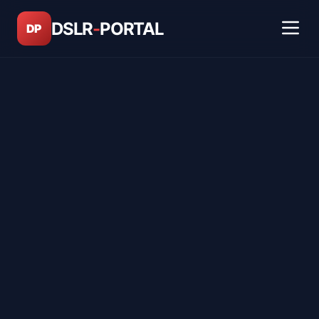
DSLR
-
PORTAL
DP